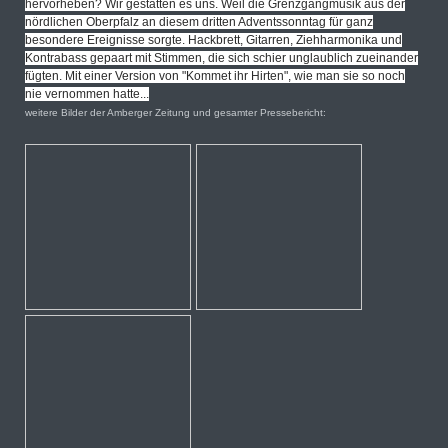
hervorheben? Wir gestatten es uns. Weil die Grenzgangmusik aus der
nördlichen Oberpfalz an diesem dritten Adventssonntag für ganz
besondere Ereignisse sorgte. Hackbrett, Gitarren, Ziehharmonika und
Kontrabass gepaart mit Stimmen, die sich schier unglaublich zueinander
fügten. Mit einer Version von "Kommet ihr Hirten", wie man sie so noch
nie vernommen hatte...
weitere Bilder der Amberger Zeitung und gesamter Pressebericht: