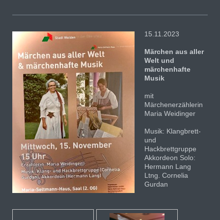
15.11.2023
Märchen aus aller
Welt und
märchenhafte
Musik
mit
Märchenerzählerin
Maria Weidinger
Musik: Klangbrett-
und
Hackbrettgruppe
Akkordeon Solo:
Hermann Lang
Ltng. Cornelia
Gurdan