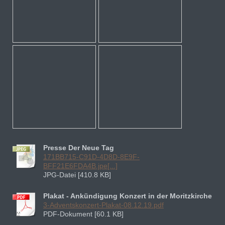
Presse Der Neue Tag
171BB715-C91D-4D8D-8E9F-
BFF21E6FDA4B.jpe[...]
JPG-Datei [410.8 KB]
Plakat - Ankündigung Konzert in der Moritzkirche
3-Adventskonzert-Plakat-08.12.19.pdf
PDF-Dokument [60.1 KB]