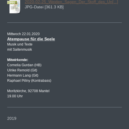
2020-02-25_Weiden_Sagen_Der_Stoff_des_Un[...]
JPG-Datei [361.3 KB]
Mittwoch 22.01.2020
Atempause für die Seele
Musik und Texte
mit Saitenmusik
Mitwirkende:
Cornelia Gurdan (HB)
Ulrike Remold (Git)
Hermann Lang (Git)
Raphael Pillny (Kontrabass)
Moritzkirche, 92708 Mantel
19.00 Uhr
2019