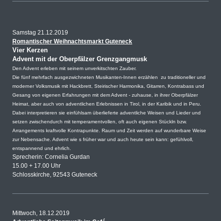
Samstag 21.12.2019
Romantischer Weihnachtsmarkt Guteneck
Vier Kerzen
Advent mit der Oberpfälzer Grenzgangmusk
Den Advent erleben mit seinem unverkitschten Zauber.
Die fünf mehrfach ausgezwichneten Musikanten-Innen erzählen zu traditioneller und
moderner Volksmusik mit Hackbrett, Steirischer Harmonika, Gitarren, Kontrabass und
Gesang von eigenen Erfahrungen mit dem Advent - zuhause, in ihrer Oberpfälzer
Heimat, aber auch von adventlichen Erlebnissen in Tirol, in der Karibik und in Peru.
Dabei interpretieren sie einfühlsam überlieferte adventliche Weisen und Lieder und
setzen zwischendurch mit temperamentvollen, oft auch eigenen Stückln bzw.
Arrangements kraftvolle Kontrapunkte. Raum und Zeit werden auf wunderbare Weise
zur Nebensache. Advent wie s früher war und auch heute sein kann: gefühlvoll,
entspannend und ehrlich.
Sprecherin: Cornelia Gurdan
15.00 + 17.00 Uhr
Schlosskirche, 92543 Guteneck
Mittwoch, 18.12.2019