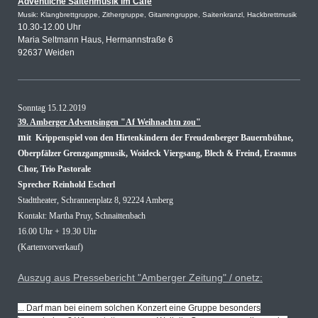
Adventliche Saitenmusik im Café
Musik: Klangbrettgruppe, Zithergruppe, Gitarrengruppe, Saitenkranzl, Hackbrettmusik
10.30-12.00 Uhr
Maria Seltmann Haus, Hermannstraße 6
92637 Weiden
Sonntag 15.12.2019
39. Amberger Adventsingen "Af Weihnachtn zou"
m
it
Krippenspiel von den Hirtenkindern der Freudenberger Bauernbühne,
Oberpfälzer Grenzgangmusik, Woideck Viergsang, Blech & Freind, Erasmus
Chor, Trio Pastorale
Sprecher Reinhold Escherl
Stadttheater, Schrannenplatz 8, 92224 Amberg
Kontakt: Martha Pruy, Schnaittenbach
16.00 Uhr + 19.30 Uhr
(Kartenvorverkauf)
Auszug aus Pressebericht "Amberger Zeitung" / onetz:
... Darf man bei einem solchen Konzert eine Gruppe besonders