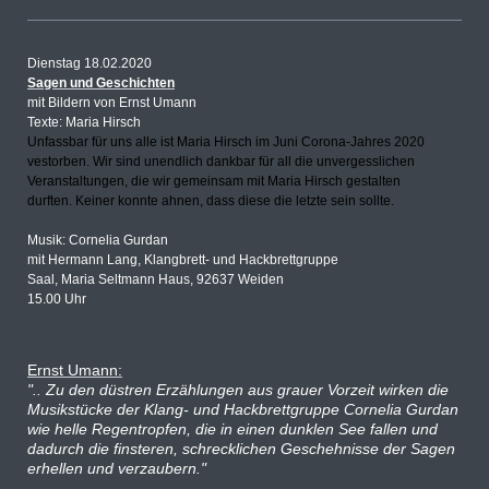
Dienstag 18.02.2020
Sagen und Geschichten
mit Bildern von Ernst Umann
Texte: Maria Hirsch
Unfassbar für uns alle ist Maria Hirsch im Juni Corona-Jahres 2020
vestorben. Wir sind unendlich dankbar für all die unvergesslichen
Veranstaltungen, die wir gemeinsam mit Maria Hirsch gestalten
durften.
Keiner konnte ahnen, dass diese die letzte sein sollte.
Musik: Cornelia Gurdan
mit Hermann Lang, Klangbrett- und Hackbrettgruppe
Saal, Maria Seltmann Haus, 92637 Weiden
15.00 Uhr
Ernst Umann:
".. Zu den düstren Erzählungen aus grauer Vorzeit wirken die
Musikstücke der Klang- und Hackbrettgruppe Cornelia Gurdan
wie helle Regentropfen, die in einen dunklen See fallen und
dadurch die finsteren, schrecklichen Geschehnisse der Sagen
erhellen und verzaubern."